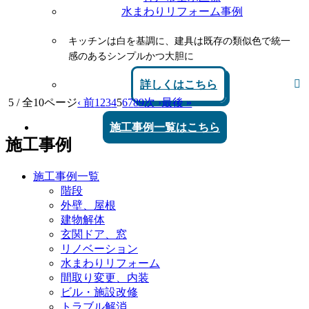
水まわりリフォーム事例
キッチンは白を基調に、建具は既存の類似色で統一
感のあるシンプルかつ大胆に
詳しくはこちら
5 / 全10ページ
‹ 前
1
2
3
4
5
6
7
8
9
次 ›
最後 »
施工事例一覧はこちら
施工事例
施工事例一覧
階段
外壁、屋根
建物解体
玄関ドア、窓
リノベーション
水まわりリフォーム
間取り変更、内装
ビル・施設改修
トラブル解消