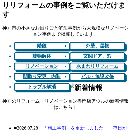
神戸市の小さなお困りごと解決事例から大規模なリノベーシ
ョン事例まで掲載しています。
階段
外壁、屋根
建物解体
玄関ドア、窓
リノベーション
水まわりリフォーム
間取り変更、内装
ビル・施設改修
トラブル解消
神戸のリフォーム・リノベーション専門店アウルの新着情報
はこちら！
■
2026.07.28
「施工事例」を更新しました。
毎日が