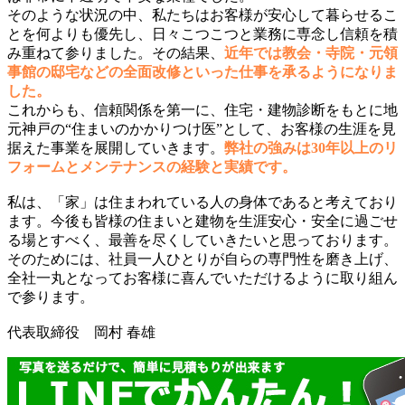
そのような状況の中、私たちはお客様が安心して暮らせるこ
とを何よりも優先し、日々こつこつと業務に専念し信頼を積
み重ねて参りました。その結果、
近年では教会・寺院・元領
事館の邸宅などの全面改修といった仕事を承るようになりま
した。
これからも、信頼関係を第一に、住宅・建物診断をもとに地
元神戸の“住まいのかかりつけ医”として、お客様の生涯を見
据えた事業を展開していきます。
弊社の強みは30年以上のリ
フォームとメンテナンスの経験と実績です。
私は、「家」は住まわれている人の身体であると考えており
ます。今後も皆様の住まいと建物を生涯安心・安全に過ごせ
る場とすべく、最善を尽くしていきたいと思っております。
そのためには、社員一人ひとりが自らの専門性を磨き上げ、
全社一丸となってお客様に喜んでいただけるように取り組ん
で参ります。
代表取締役 岡村 春雄