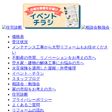
価格表
受注状況
メンテナンス工事から大型リフォームもお任せくださ
い
不動産の売買、リノベーションをお考えの方へ
空き家・建物の解体工事にお悩みの方へ
火災保険を適用した屋根・外壁修理
イベント・チラシ
スタッフブログ
相談会・勉強会
家の売却をお考えの方へ
住宅診断
プライバシーポリシー
よくあるご質問
リフォームの流れ