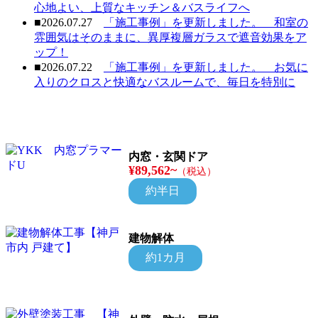
心地よい、上質なキッチン＆バスライフへ
■
2026.07.27
「施工事例」を更新しました。
和室の
雰囲気はそのままに、異厚複層ガラスで遮音効果をア
ップ！
■
2026.07.22
「施工事例」を更新しました。
お気に
入りのクロスと快適なバスルームで、毎日を特別に
内窓・玄関ドア
¥89,562~
（税込）
約半日
建物解体
約1カ月