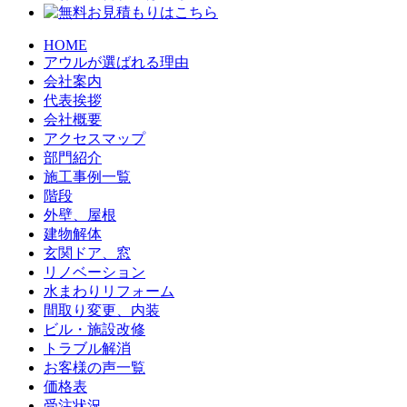
HOME
アウルが選ばれる理由
会社案内
代表挨拶
会社概要
アクセスマップ
部門紹介
施工事例一覧
階段
外壁、屋根
建物解体
玄関ドア、窓
リノベーション
水まわりリフォーム
間取り変更、内装
ビル・施設改修
トラブル解消
お客様の声一覧
価格表
受注状況