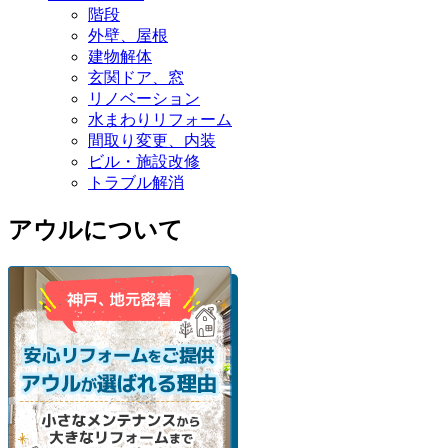
階段
外壁、屋根
建物解体
玄関ドア、窓
リノベーション
水まわりリフォーム
間取り変更、内装
ビル・施設改修
トラブル解消
アウルについて