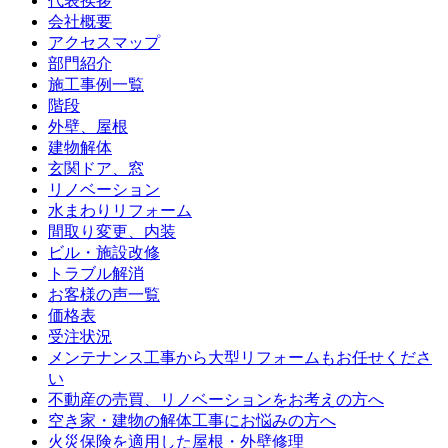
代表挨拶
会社概要
アクセスマップ
部門紹介
施工事例一覧
階段
外壁、屋根
建物解体
玄関ドア、窓
リノベーション
水まわりリフォーム
間取り変更、内装
ビル・施設改修
トラブル解消
お客様の声一覧
価格表
受注状況
メンテナンス工事から大型リフォームもお任せくださ
い
不動産の売買、リノベーションをお考えの方へ
空き家・建物の解体工事にお悩みの方へ
火災保険を適用した屋根・外壁修理