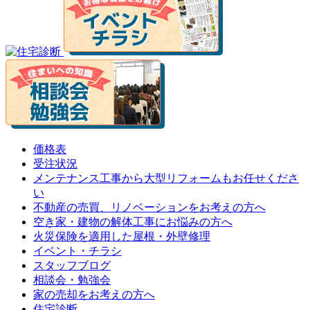
価格表
受注状況
メンテナンス工事から大型リフォームもお任せくださ
い
不動産の売買、リノベーションをお考えの方へ
空き家・建物の解体工事にお悩みの方へ
火災保険を適用した屋根・外壁修理
イベント・チラシ
スタッフブログ
相談会・勉強会
家の売却をお考えの方へ
住宅診断