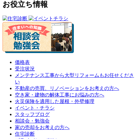
お役立ち情報
価格表
受注状況
メンテナンス工事から大型リフォームもお任せくださ
い
不動産の売買、リノベーションをお考えの方へ
空き家・建物の解体工事にお悩みの方へ
火災保険を適用した屋根・外壁修理
イベント・チラシ
スタッフブログ
相談会・勉強会
家の売却をお考えの方へ
住宅診断