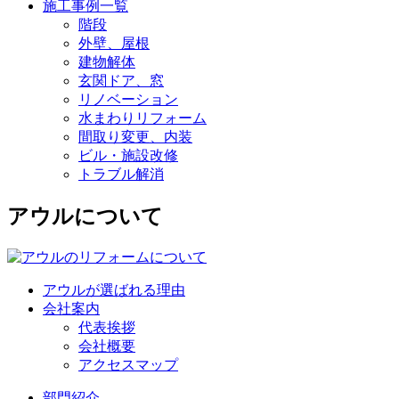
施工事例一覧
階段
外壁、屋根
建物解体
玄関ドア、窓
リノベーション
水まわりリフォーム
間取り変更、内装
ビル・施設改修
トラブル解消
アウルについて
アウルが選ばれる理由
会社案内
代表挨拶
会社概要
アクセスマップ
部門紹介