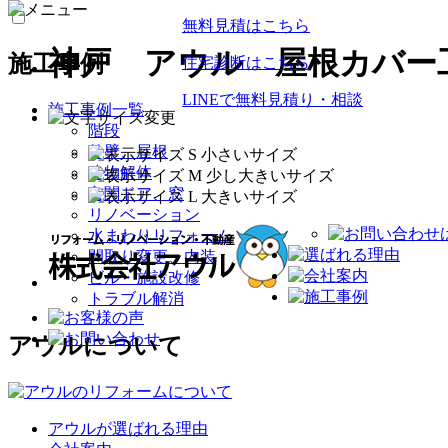
無料見積はこちら
神戸 アウル 屋根カバー
施工事例
住宅診断はこちら
LINEで無料見積り・相談
施工事例一覧
階段
外壁、屋根
建物解体
玄関ドア、窓
リノベーション
水まわりリフォーム
間取り変更、内装
ビル・施設改修
トラブル解消
アウルについて
アウルが選ばれる理由