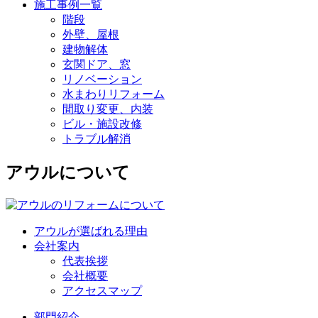
施工事例一覧
階段
外壁、屋根
建物解体
玄関ドア、窓
リノベーション
水まわりリフォーム
間取り変更、内装
ビル・施設改修
トラブル解消
アウルについて
アウルが選ばれる理由
会社案内
代表挨拶
会社概要
アクセスマップ
部門紹介