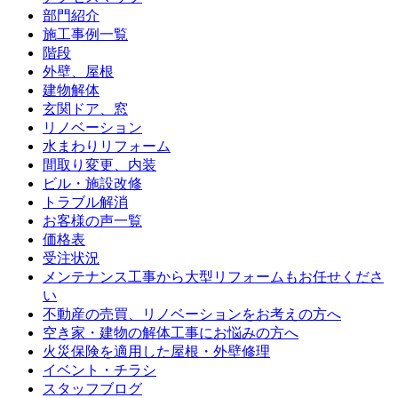
部門紹介
施工事例一覧
階段
外壁、屋根
建物解体
玄関ドア、窓
リノベーション
水まわりリフォーム
間取り変更、内装
ビル・施設改修
トラブル解消
お客様の声一覧
価格表
受注状況
メンテナンス工事から大型リフォームもお任せくださ
い
不動産の売買、リノベーションをお考えの方へ
空き家・建物の解体工事にお悩みの方へ
火災保険を適用した屋根・外壁修理
イベント・チラシ
スタッフブログ