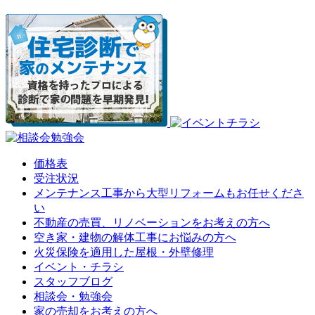
価格表
受注状況
メンテナンス工事から大型リフォームもお任せくださ
い
不動産の売買、リノベーションをお考えの方へ
空き家・建物の解体工事にお悩みの方へ
火災保険を適用した屋根・外壁修理
イベント・チラシ
スタッフブログ
相談会・勉強会
家の売却をお考えの方へ