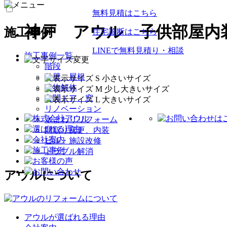
無料見積はこちら
神戸 アウル 子供部屋内
施工事例
住宅診断はこちら
LINEで無料見積り・相談
施工事例一覧
階段
外壁、屋根
建物解体
玄関ドア、窓
リノベーション
水まわりリフォーム
間取り変更、内装
ビル・施設改修
トラブル解消
アウルについて
アウルが選ばれる理由