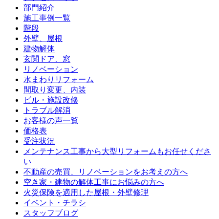
部門紹介
施工事例一覧
階段
外壁、屋根
建物解体
玄関ドア、窓
リノベーション
水まわりリフォーム
間取り変更、内装
ビル・施設改修
トラブル解消
お客様の声一覧
価格表
受注状況
メンテナンス工事から大型リフォームもお任せくださ
い
不動産の売買、リノベーションをお考えの方へ
空き家・建物の解体工事にお悩みの方へ
火災保険を適用した屋根・外壁修理
イベント・チラシ
スタッフブログ