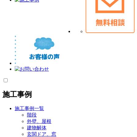
施工事例
施工事例一覧
階段
外壁、屋根
建物解体
玄関ドア、窓