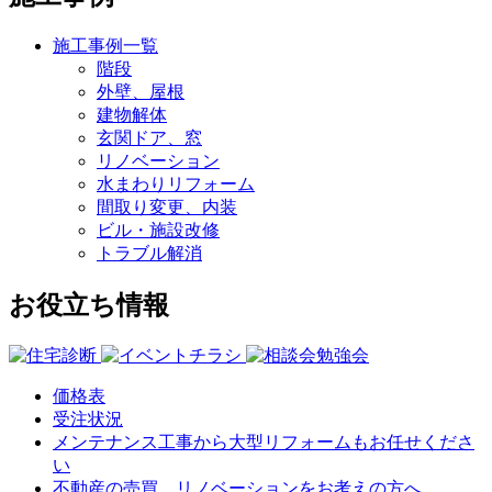
施工事例一覧
階段
外壁、屋根
建物解体
玄関ドア、窓
リノベーション
水まわりリフォーム
間取り変更、内装
ビル・施設改修
トラブル解消
お役立ち情報
価格表
受注状況
メンテナンス工事から大型リフォームもお任せくださ
い
不動産の売買、リノベーションをお考えの方へ