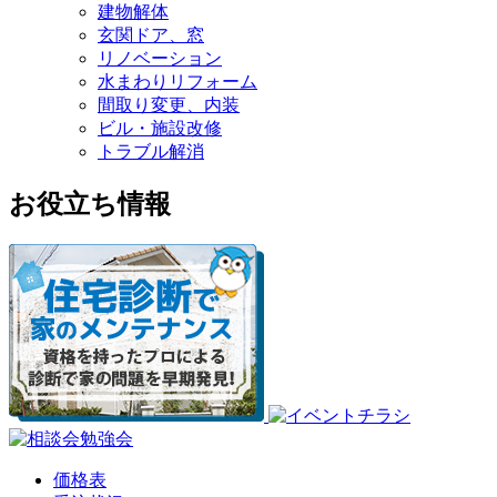
建物解体
玄関ドア、窓
リノベーション
水まわりリフォーム
間取り変更、内装
ビル・施設改修
トラブル解消
お役立ち情報
価格表