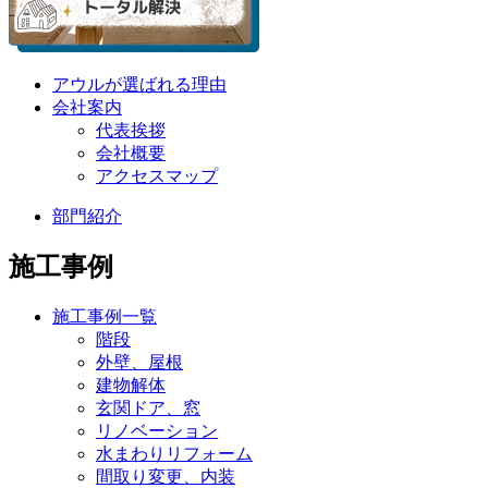
アウルが選ばれる理由
会社案内
代表挨拶
会社概要
アクセスマップ
部門紹介
施工事例
施工事例一覧
階段
外壁、屋根
建物解体
玄関ドア、窓
リノベーション
水まわりリフォーム
間取り変更、内装