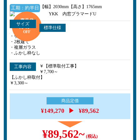
【幅】2030mm【高さ】1765mm
工期：約半日
商品代
サイズ
40％～
標準仕様
OFF
・引違い窓
・2枚建て
・複層ガラス
・ふかし枠なし
￥【標準取付工事】
工事内容
￥7,700～
【ふかし枠取付】
￥3,300～
商品定価
¥149,270
▶
¥89,562
¥89,562~
(税込)