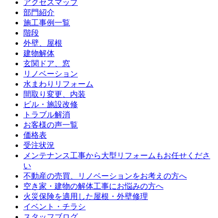
アクセスマップ
部門紹介
施工事例一覧
階段
外壁、屋根
建物解体
玄関ドア、窓
リノベーション
水まわりリフォーム
間取り変更、内装
ビル・施設改修
トラブル解消
お客様の声一覧
価格表
受注状況
メンテナンス工事から大型リフォームもお任せくださ
い
不動産の売買、リノベーションをお考えの方へ
空き家・建物の解体工事にお悩みの方へ
火災保険を適用した屋根・外壁修理
イベント・チラシ
スタッフブログ