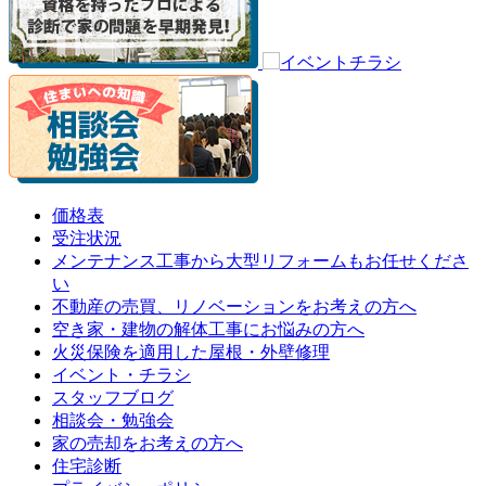
価格表
受注状況
メンテナンス工事から大型リフォームもお任せくださ
い
不動産の売買、リノベーションをお考えの方へ
空き家・建物の解体工事にお悩みの方へ
火災保険を適用した屋根・外壁修理
イベント・チラシ
スタッフブログ
相談会・勉強会
家の売却をお考えの方へ
住宅診断