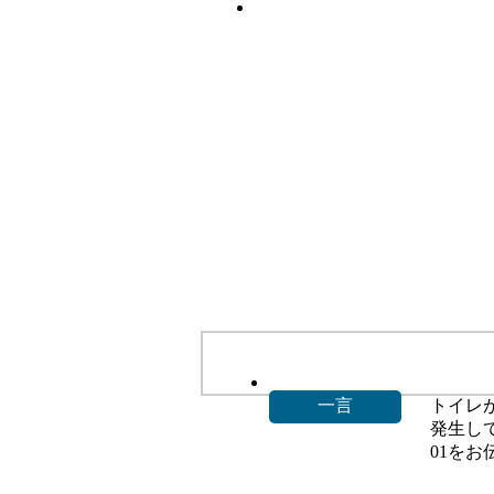
一言
トイレ
発生して
01を