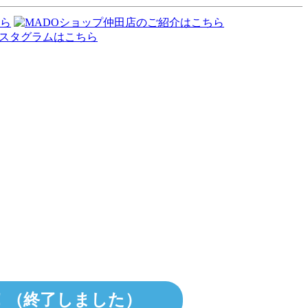
！
！（終了しました）