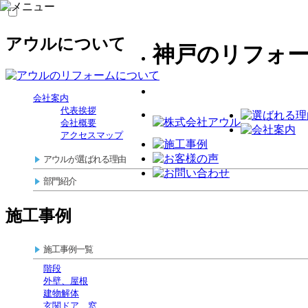
アウルについて
神戸のリフォ
会社案内
代表挨拶
会社概要
アクセスマップ
アウルが選ばれる理由
部門紹介
施工事例
施工事例一覧
階段
外壁、屋根
建物解体
玄関ドア、窓