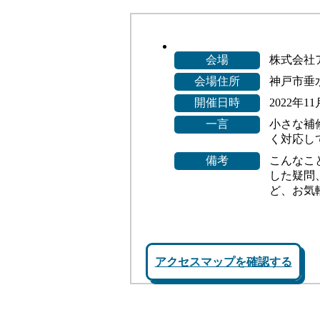
会場
株式会社
会場住所
神戸市垂水
開催日時
2022年1
一言
小さな補
く対応し
備考
こんなこ
した疑問
ど、お気
アクセスマップを確認する