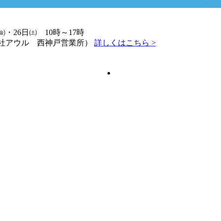
日㈮・26日㈯ 10時～17時
社アウル 西神戸営業所）
詳しくはこちら >