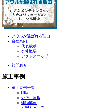
アウルが選ばれる理由
会社案内
代表挨拶
会社概要
アクセスマップ
部門紹介
施工事例
施工事例一覧
階段
外壁、屋根
建物解体
玄関ドア、窓