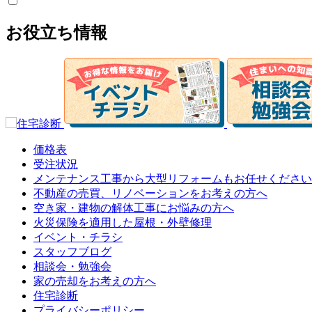
お役立ち情報
価格表
受注状況
メンテナンス工事から大型リフォームもお任せください
不動産の売買、リノベーションをお考えの方へ
空き家・建物の解体工事にお悩みの方へ
火災保険を適用した屋根・外壁修理
イベント・チラシ
スタッフブログ
相談会・勉強会
家の売却をお考えの方へ
住宅診断
プライバシーポリシー