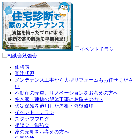
価格表
受注状況
メンテナンス工事から大型リフォームもお任せくださ
い
不動産の売買、リノベーションをお考えの方へ
空き家・建物の解体工事にお悩みの方へ
火災保険を適用した屋根・外壁修理
イベント・チラシ
スタッフブログ
相談会・勉強会
家の売却をお考えの方へ