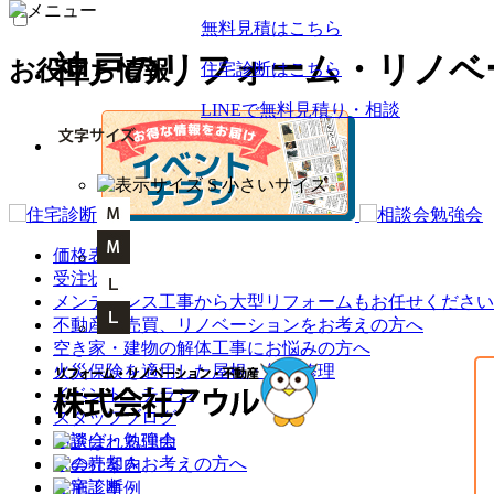
無料見積はこちら
神戸のリフォーム・リノベ
お役立ち情報
住宅診断はこちら
LINEで無料見積り・相談
価格表
受注状況
メンテナンス工事から大型リフォームもお任せください
不動産の売買、リノベーションをお考えの方へ
空き家・建物の解体工事にお悩みの方へ
火災保険を適用した屋根・外壁修理
イベント・チラシ
スタッフブログ
相談会・勉強会
家の売却をお考えの方へ
住宅診断