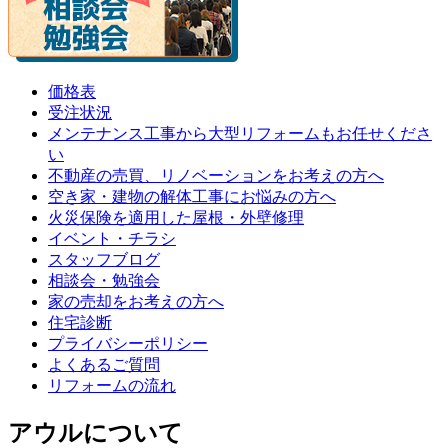
価格表
受注状況
メンテナンス工事から大型リフォームもお任せくださ
い
不動産の売買、リノベーションをお考えの方へ
空き家・建物の解体工事にお悩みの方へ
火災保険を適用した屋根・外壁修理
イベント・チラシ
スタッフブログ
相談会・勉強会
家の売却をお考えの方へ
住宅診断
プライバシーポリシー
よくあるご質問
リフォームの流れ
アウルについて