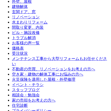
外壁、屋根
建物解体
玄関ドア、窓
リノベーション
水まわりリフォーム
間取り変更、内装
ビル・施設改修
トラブル解消
お客様の声一覧
価格表
受注状況
メンテナンス工事から大型リフォームもお任せくださ
い
不動産の売買、リノベーションをお考えの方へ
空き家・建物の解体工事にお悩みの方へ
火災保険を適用した屋根・外壁修理
イベント・チラシ
スタッフブログ
相談会・勉強会
家の売却をお考えの方へ
住宅診断
プライバシーポリシー