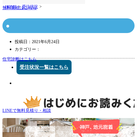
HOME
受注状況
無料見積はこちら
投稿日：
2021年6月24日
カテゴリー：
住宅診断はこちら
受注状況一覧はこちら
LINEで無料見積り・相談