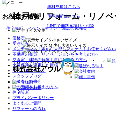
無料見積はこちら
神戸のリフォーム・リノベ
お役立ち情報
住宅診断はこちら
LINEで無料見積り・相談
価格表
受注状況
メンテナンス工事から大型リフォームもお任せください
不動産の売買、リノベーションをお考えの方へ
空き家・建物の解体工事にお悩みの方へ
火災保険を適用した屋根・外壁修理
イベント・チラシ
スタッフブログ
相談会・勉強会
家の売却をお考えの方へ
住宅診断
プライバシーポリシー
よくあるご質問
リフォームの流れ