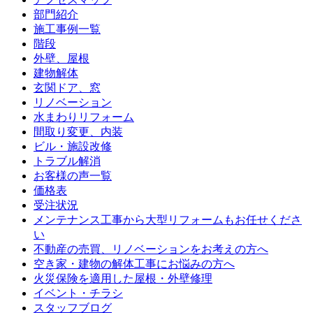
部門紹介
施工事例一覧
階段
外壁、屋根
建物解体
玄関ドア、窓
リノベーション
水まわりリフォーム
間取り変更、内装
ビル・施設改修
トラブル解消
お客様の声一覧
価格表
受注状況
メンテナンス工事から大型リフォームもお任せくださ
い
不動産の売買、リノベーションをお考えの方へ
空き家・建物の解体工事にお悩みの方へ
火災保険を適用した屋根・外壁修理
イベント・チラシ
スタッフブログ