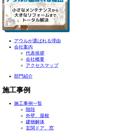
アウルが選ばれる理由
会社案内
代表挨拶
会社概要
アクセスマップ
部門紹介
施工事例
施工事例一覧
階段
外壁、屋根
建物解体
玄関ドア、窓