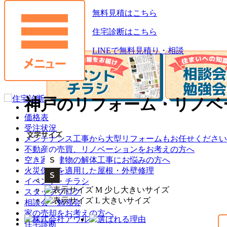
無料見積はこちら
お役立ち情報
住宅診断はこちら
LINEで無料見積り・相談
神戸のリフォーム・リノベ
価格表
受注状況
メンテナンス工事から大型リフォームもお任せください
不動産の売買、リノベーションをお考えの方へ
空き家・建物の解体工事にお悩みの方へ
火災保険を適用した屋根・外壁修理
イベント・チラシ
スタッフブログ
相談会・勉強会
家の売却をお考えの方へ
住宅診断