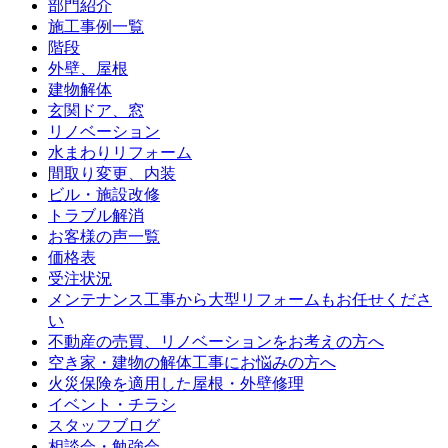
部門紹介
施工事例一覧
階段
外壁、屋根
建物解体
玄関ドア、窓
リノベーション
水まわりリフォーム
間取り変更、内装
ビル・施設改修
トラブル解消
お客様の声一覧
価格表
受注状況
メンテナンス工事から大型リフォームもお任せくださ
い
不動産の売買、リノベーションをお考えの方へ
空き家・建物の解体工事にお悩みの方へ
火災保険を適用した屋根・外壁修理
イベント・チラシ
スタッフブログ
相談会・勉強会