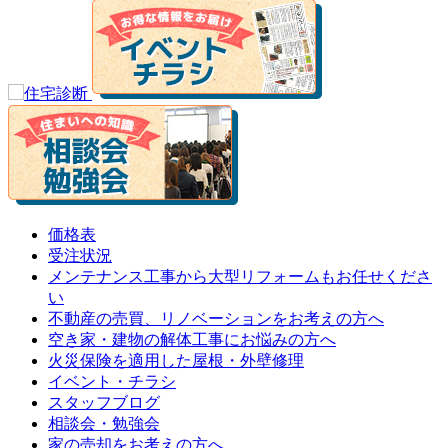
価格表
受注状況
メンテナンス工事から大型リフォームもお任せくださ
い
不動産の売買、リノベーションをお考えの方へ
空き家・建物の解体工事にお悩みの方へ
火災保険を適用した屋根・外壁修理
イベント・チラシ
スタッフブログ
相談会・勉強会
家の売却をお考えの方へ