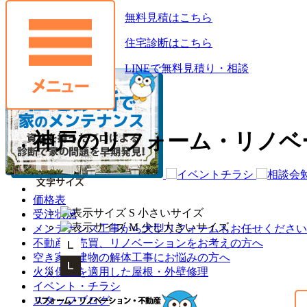
無料見積はこちら
お役立ち情報
住宅診断はこちら
LINEで無料見積り・相談
神戸のリフォーム・リノベ
価格表
受注状況
メンテナンス工事から大型リフォームもお任せください
不動産の売買、リノベーションをお考えの方へ
空き家・建物の解体工事にお悩みの方へ
火災保険を適用した屋根・外壁修理
イベント・チラシ
スタッフブログ