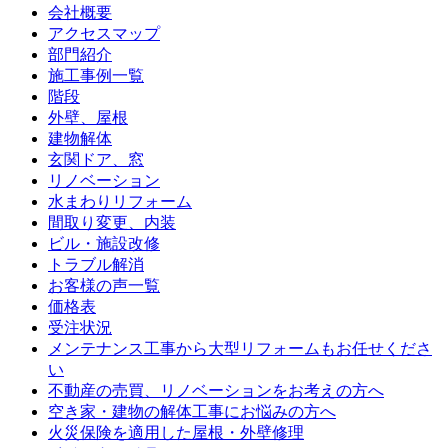
会社概要
アクセスマップ
部門紹介
施工事例一覧
階段
外壁、屋根
建物解体
玄関ドア、窓
リノベーション
水まわりリフォーム
間取り変更、内装
ビル・施設改修
トラブル解消
お客様の声一覧
価格表
受注状況
メンテナンス工事から大型リフォームもお任せくださ
い
不動産の売買、リノベーションをお考えの方へ
空き家・建物の解体工事にお悩みの方へ
火災保険を適用した屋根・外壁修理