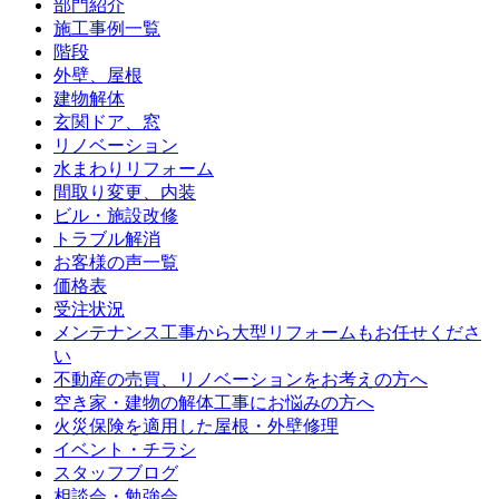
部門紹介
施工事例一覧
階段
外壁、屋根
建物解体
玄関ドア、窓
リノベーション
水まわりリフォーム
間取り変更、内装
ビル・施設改修
トラブル解消
お客様の声一覧
価格表
受注状況
メンテナンス工事から大型リフォームもお任せくださ
い
不動産の売買、リノベーションをお考えの方へ
空き家・建物の解体工事にお悩みの方へ
火災保険を適用した屋根・外壁修理
イベント・チラシ
スタッフブログ
相談会・勉強会