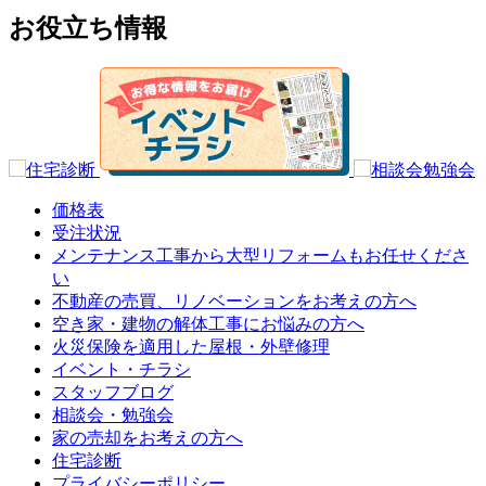
お役立ち情報
価格表
受注状況
メンテナンス工事から大型リフォームもお任せくださ
い
不動産の売買、リノベーションをお考えの方へ
空き家・建物の解体工事にお悩みの方へ
火災保険を適用した屋根・外壁修理
イベント・チラシ
スタッフブログ
相談会・勉強会
家の売却をお考えの方へ
住宅診断
プライバシーポリシー