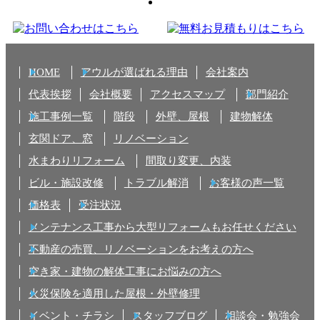
HOME
アウルが選ばれる理由
会社案内
代表挨拶
会社概要
アクセスマップ
部門紹介
施工事例一覧
階段
外壁、屋根
建物解体
玄関ドア、窓
リノベーション
水まわりリフォーム
間取り変更、内装
ビル・施設改修
トラブル解消
お客様の声一覧
価格表
受注状況
メンテナンス工事から大型リフォームもお任せください
不動産の売買、リノベーションをお考えの方へ
空き家・建物の解体工事にお悩みの方へ
火災保険を適用した屋根・外壁修理
イベント・チラシ
スタッフブログ
相談会・勉強会