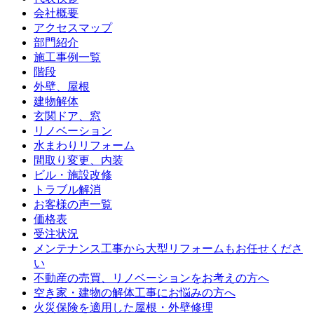
会社概要
アクセスマップ
部門紹介
施工事例一覧
階段
外壁、屋根
建物解体
玄関ドア、窓
リノベーション
水まわりリフォーム
間取り変更、内装
ビル・施設改修
トラブル解消
お客様の声一覧
価格表
受注状況
メンテナンス工事から大型リフォームもお任せくださ
い
不動産の売買、リノベーションをお考えの方へ
空き家・建物の解体工事にお悩みの方へ
火災保険を適用した屋根・外壁修理