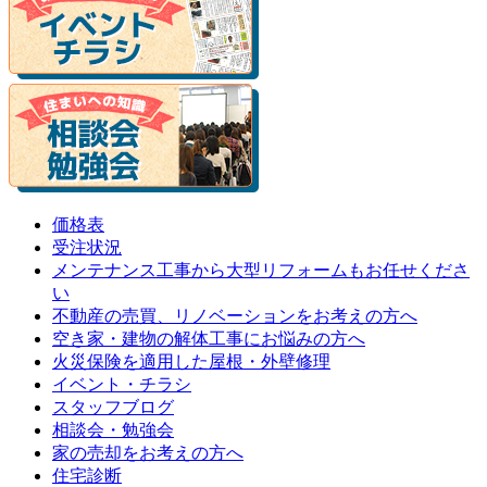
価格表
受注状況
メンテナンス工事から大型リフォームもお任せくださ
い
不動産の売買、リノベーションをお考えの方へ
空き家・建物の解体工事にお悩みの方へ
火災保険を適用した屋根・外壁修理
イベント・チラシ
スタッフブログ
相談会・勉強会
家の売却をお考えの方へ
住宅診断