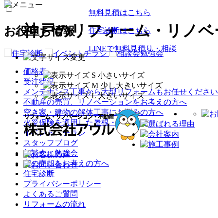
無料見積はこちら
神戸のリフォーム・リノベ
お役立ち情報
住宅診断はこちら
LINEで無料見積り・相談
価格表
受注状況
メンテナンス工事から大型リフォームもお任せください
不動産の売買、リノベーションをお考えの方へ
空き家・建物の解体工事にお悩みの方へ
火災保険を適用した屋根・外壁修理
イベント・チラシ
スタッフブログ
相談会・勉強会
家の売却をお考えの方へ
住宅診断
プライバシーポリシー
よくあるご質問
リフォームの流れ