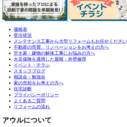
価格表
受注状況
メンテナンス工事から大型リフォームもお任せください
不動産の売買、リノベーションをお考えの方へ
空き家・建物の解体工事にお悩みの方へ
火災保険を適用した屋根・外壁修理
イベント・チラシ
スタッフブログ
相談会・勉強会
家の売却をお考えの方へ
住宅診断
プライバシーポリシー
よくあるご質問
リフォームの流れ
アウルについて