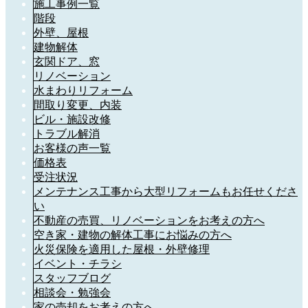
施工事例一覧
階段
外壁、屋根
建物解体
玄関ドア、窓
リノベーション
水まわりリフォーム
間取り変更、内装
ビル・施設改修
トラブル解消
お客様の声一覧
価格表
受注状況
メンテナンス工事から大型リフォームもお任せくださ
い
不動産の売買、リノベーションをお考えの方へ
空き家・建物の解体工事にお悩みの方へ
火災保険を適用した屋根・外壁修理
イベント・チラシ
スタッフブログ
相談会・勉強会
家の売却をお考えの方へ